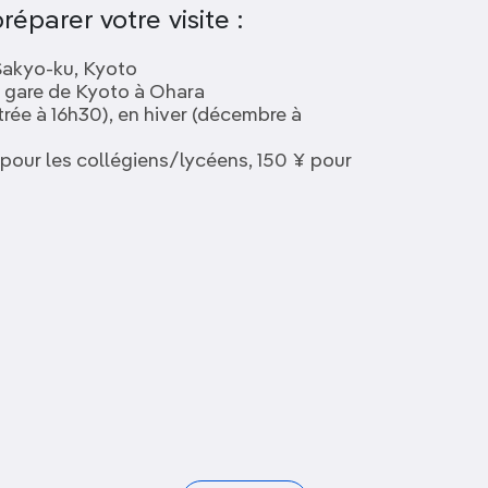
réparer votre visite :
Sakyo-ku, Kyoto
a gare de Kyoto à Ohara
rée à 16h30), en hiver (décembre à
pour les collégiens/lycéens, 150 ¥ pour
Temple Tenryū-ji
Palais Sento-gosho