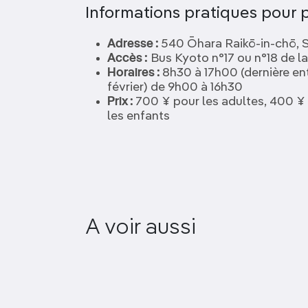
Informations pratiques pour p
Adresse :
540 Ōhara Raikō-in-chō, 
Accès :
Bus Kyoto n°17 ou n°18 de l
Horaires :
8h30 à 17h00 (dernière ent
février) de 9h00 à 16h30
Prix :
700 ¥ pour les adultes, 400 ¥ 
les enfants
A voir aussi
Kurama-dera