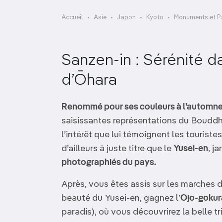
OCÉANIE
Camargue
Accueil
Asie
Japon
Kyoto
Monuments et P
ANTARCTIQUE
Sanzen-in : Sérénité 
TOP VILLES
d’Ōhara
Renommé pour ses couleurs à l’automn
saisissantes représentations du Boudd
l’intérêt que lui témoignent les tourist
d’ailleurs à juste titre que le
Yusei-en
, j
photographiés du pays.
Après, vous êtes assis sur les marches 
beauté du Yusei-en, gagnez l’
Ojo-gokur
paradis), où vous découvrirez la belle