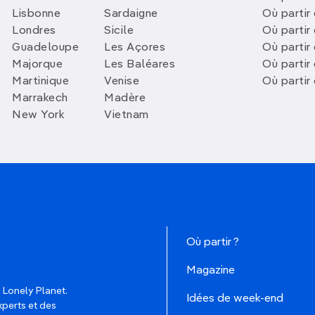
Lisbonne
Sardaigne
Où partir
Londres
Sicile
Où partir 
Guadeloupe
Les Açores
Où partir 
Majorque
Les Baléares
Où partir
Martinique
Venise
Où partir
Marrakech
Madère
New York
Vietnam
Où partir ?
Magazine
 Lonely Planet.
Idées de week-end
xperts et des