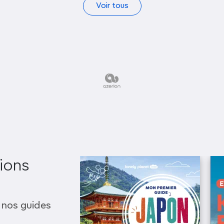
Voir tous
ions
 nos guides