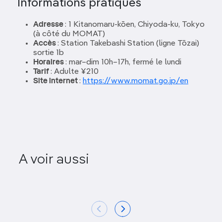
Informations pratiques
Adresse
: 1 Kitanomaru-kōen, Chiyoda‑ku, Tokyo
(à côté du MOMAT)
Accès
: Station Takebashi Station (ligne Tōzai)
sortie 1b
Horaires
: mar–dim 10h–17h, fermé le lundi
Tarif
: Adulte ¥210
Site internet
:
https://www.momat.go.jp/en
A voir aussi
TeamLab Borderless
Musée d