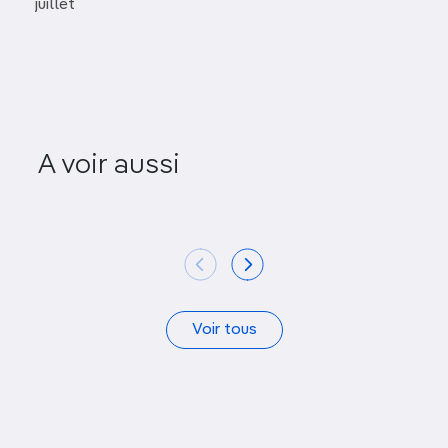
juillet
A voir aussi
Capesterre
La Distill
Voir tous