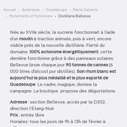
Accueil
Amériques
Guadeloupe
Marie-Galante
Monuments et Patrimoine
Distillerie Bellevue
Née au XVIIe siècle, la sucrerie fonctionnait à l’aide
d’un
moulin
à traction animale, puis à vent, encore
visible près de la nouvelle distillerie. Fierté du
domaine,
100% autonome énergétiquement
, cette
dernière fonctionne grâce à des panneaux solaires.
Bellevue broie chaque jour
90 tonnes de cannes
(6
000 litres d’alcool pur distillés).
Son rhum blanc est
aujourd’hui le plus médaillé et le plus exporté de
Guadeloupe
. Le cadre, magique, domine la
campagne. La boutique propose des dégustations.
Adresse
: section Bellevue, accès par la D202,
direction l’Étang-Noir
Prix
: entrée libre
Horaires: tous les jours de 9h à 13h de février à