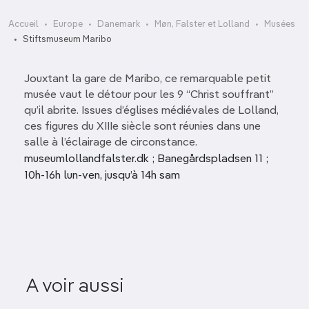
Accueil
Europe
Danemark
Møn, Falster et Lolland
Musées
Stiftsmuseum Maribo
Jouxtant la gare de Maribo, ce remarquable petit
musée vaut le détour pour les 9 “Christ souffrant”
qu’il abrite. Issues d’églises médiévales de Lolland,
ces figures du XIIIe siècle sont réunies dans une
salle à l’éclairage de circonstance.
museumlollandfalster.dk ; Banegårdspladsen 11 ;
10h-16h lun-ven, jusqu’à 14h sam
A voir aussi
Falsters Minder
Frilandsmu