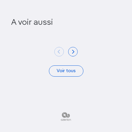
A voir aussi
Thorsvang
GeoCenter
Voir tous