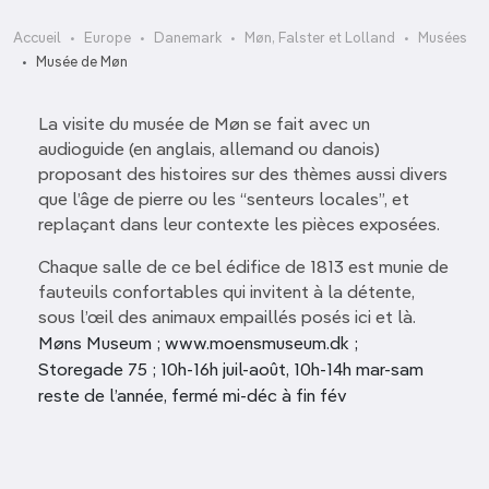
Accueil
Europe
Danemark
Møn, Falster et Lolland
Musées
Musée de Møn
La visite du musée de Møn se fait avec un
audioguide (en anglais, allemand ou danois)
proposant des histoires sur des thèmes aussi divers
que l’âge de pierre ou les “senteurs locales”, et
replaçant dans leur contexte les pièces exposées.
Chaque salle de ce bel édifice de 1813 est munie de
fauteuils confortables qui invitent à la détente,
sous l’œil des animaux empaillés posés ici et là.
Møns Museum ; www.moensmuseum.dk ;
Storegade 75 ; 10h-16h juil-août, 10h-14h mar-sam
reste de l’année, fermé mi-déc à fin fév