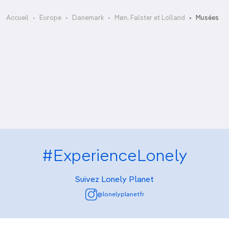
Falsters Minder
Accueil
Europe
Danemark
Møn, Falster et Lolland
Musées
Frilandsmuseet Maribo
GeoCenter Møns Klint
Musée de Møn
Stiftsmuseum Maribo
Thorsvang
#ExperienceLonely
Suivez Lonely Planet
@lonelyplanetfr