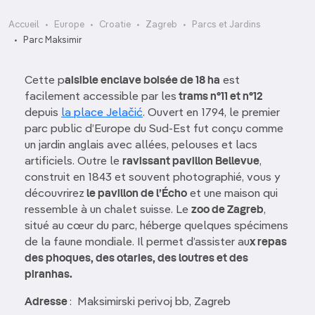
Accueil
Europe
Croatie
Zagreb
Parcs et Jardins
Parc Maksimir
Cette p
aisible enclave boisée de 18 ha
est
facilement accessible par les
trams n°11 et n°12
depuis
la place Jelačić
. Ouvert en 1794, le premier
parc public d’Europe du Sud-Est fut conçu comme
un jardin anglais avec allées, pelouses et lacs
artificiels. Outre le
ravissant pavillon Bellevue
,
construit en 1843 et souvent photographié, vous y
découvrirez
le pavillon de l’Écho
et une maison qui
ressemble à un chalet suisse. Le
zoo de Zagreb
,
situé au cœur du parc, héberge quelques spécimens
de la faune mondiale. Il permet d’assister au
x repas
des phoques, des otaries, des loutres et des
piranhas.
Adresse
: Maksimirski perivoj bb, Zagreb