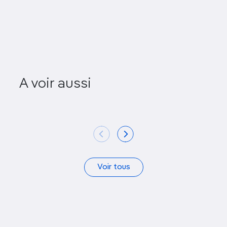
A voir aussi
Katarinin Trg
Art
Voir tous