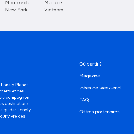
Marrakech
Madère
New York
Vietnam
Où partir ?
Magazine
 Lonely Planet.
Idées de week-end
xperts et des
votre compagnon
FAQ
es destinations
les guides Lonely
Offres partenaires
pour vivre des