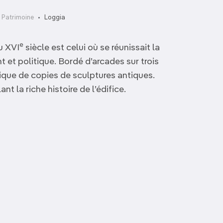
 Patrimoine
Loggia
e
u XVI
siècle est celui où se réunissait la
 et politique. Bordé d’arcades sur trois
tique de copies de sculptures antiques.
t la riche histoire de l’édifice.
Port vénitien
Église Agios Spyridon