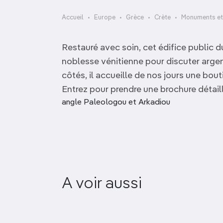
OCÉANIE
Camargue
Accueil
Europe
Grèce
Crète
Monuments et
ANTARCTIQUE
Restauré avec soin, cet édifice public d
TOP VILLES
noblesse vénitienne pour discuter argent
côtés, il accueille de nos jours une bou
Entrez pour prendre une brochure détaillan
angle Paleologou et Arkadiou
A voir aussi
Forteresse vénitienne