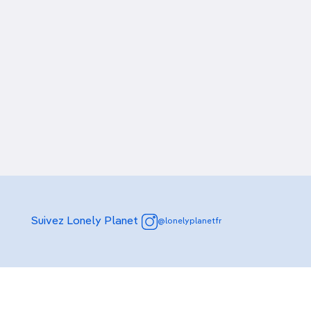
Suivez Lonely Planet
@lonelyplanetfr