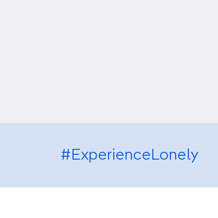
#ExperienceLonely