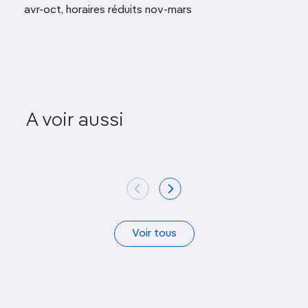
avr-oct, horaires réduits nov-mars
Mosquée de Kioutsouk
A voir aussi
Hasan
Dik
Voir tous