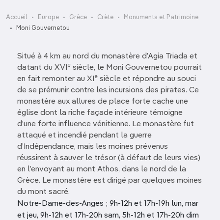
Accueil
Europe
Grèce
Crète
Monuments et Patrimoine
Moni Gouvernetou
Situé à 4 km au nord du monastère d’Agia Triada et
e
datant du XVI
siècle, le Moni Gouvernetou pourrait
e
en fait remonter au XI
siècle et répondre au souci
de se prémunir contre les incursions des pirates. Ce
monastère aux allures de place forte cache une
église dont la riche façade intérieure témoigne
d’une forte influence vénitienne. Le monastère fut
attaqué et incendié pendant la guerre
d’Indépendance, mais les moines prévenus
réussirent à sauver le trésor (à défaut de leurs vies)
en l’envoyant au mont Athos, dans le nord de la
Grèce. Le monastère est dirigé par quelques moines
du mont sacré.
Notre-Dame-des-Anges ; 9h-12h et 17h-19h lun, mar
et jeu, 9h-12h et 17h-20h sam, 5h-12h et 17h-20h dim