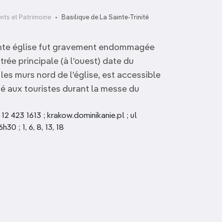
ts et Patrimoine
Basilique de La Sainte-Trinité
ante église fut gravement endommagée
trée principale (à l’ouest) date du
 les murs nord de l’église, est accessible
mé aux touristes durant la messe du
12 423 1613 ; krakow.dominikanie.pl ; ul
30 ; 1, 6, 8, 13, 18
Église Saint-Pierre- et-
Saint-Paul
Mur du ghetto