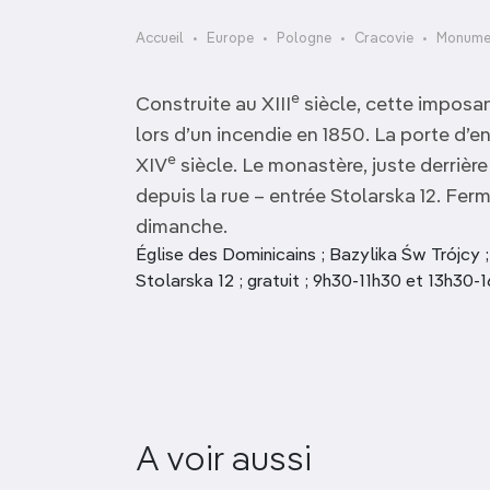
OCÉANIE
Camargue
Accueil
Europe
Pologne
Cracovie
Monumen
ANTARCTIQUE
e
Construite au XIII
siècle, cette impos
TOP VILLES
lors d’un incendie en 1850. La porte d’en
e
XIV
siècle. Le monastère, juste derrière
depuis la rue – entrée Stolarska 12. Fer
dimanche.
Église des Dominicains ; Bazylika Św Trójcy ; 
Stolarska 12 ; gratuit ; 9h30-11h30 et 13h30-16h
A voir aussi
Plac Bohaterów Getta