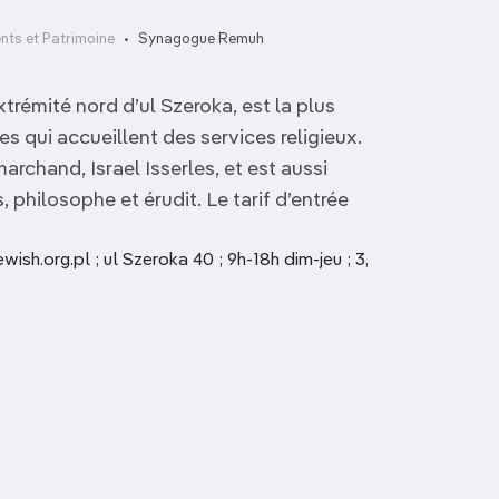
ts et Patrimoine
Synagogue Remuh
trémité nord d’ul Szeroka, est la plus
es qui accueillent des services religieux.
marchand, Israel Isserles, et est aussi
 philosophe et érudit. Le tarif d’entrée
sh.org.pl ; ul Szeroka 40 ; 9h-18h dim-jeu ; 3,
Plac Nowy
Haute Synagogue