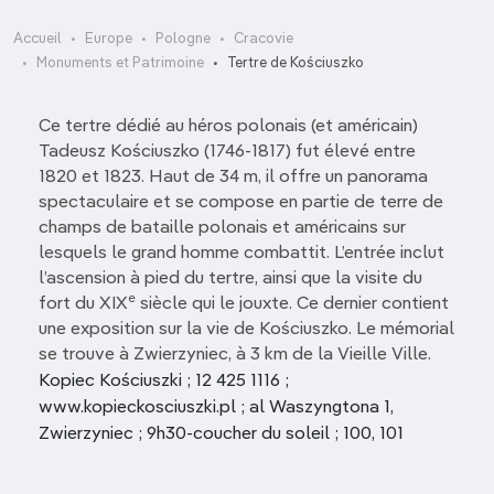
Accueil
Europe
Pologne
Cracovie
Monuments et Patrimoine
Tertre de Kościuszko
Ce tertre dédié au héros polonais (et américain)
Tadeusz Kościuszko (1746-1817) fut élevé entre
1820 et 1823. Haut de 34 m, il offre un panorama
spectaculaire et se compose en partie de terre de
champs de bataille polonais et américains sur
lesquels le grand homme combattit. L’entrée inclut
l’ascension à pied du tertre, ainsi que la visite du
e
fort du XIX
siècle qui le jouxte. Ce dernier contient
une exposition sur la vie de Kościuszko. Le mémorial
se trouve à Zwierzyniec, à 3 km de la Vieille Ville.
Kopiec Kościuszki ; 12 425 1116 ;
www.kopieckosciuszki.pl ; al Waszyngtona 1,
Zwierzyniec ; 9h30-coucher du soleil ; 100, 101