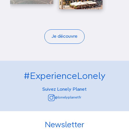
Je découvre
#ExperienceLonely
Suivez Lonely Planet
@lonelyplanetfr
Newsletter