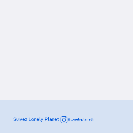
Galerie AG Leventis
Suivez Lonely Planet
@lonelyplanetfr