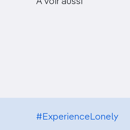
A voir aussi
& Research (CVAR)
#ExperienceLonely