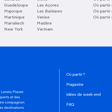
Guadeloupe
Les Açores
Où partir 
Majorque
Les Baléares
Où partir
Martinique
Venise
Où partir
Marrakech
Madère
New York
Vietnam
Où partir ?
Magazine
 Lonely Planet.
Idées de week-end
xperts et des
votre compagnon
FAQ
es destinations