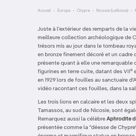
OCÉANIE
Camargue
Accueil
Europe
Chypre
Nicosie (Lefkosia)
ANTARCTIQUE
Juste à l’extérieur des remparts de la vi
TOP VILLES
meilleure collection archéologique de C
trésors mis au jour dans le tombeau roy
en bronze finement décoré et un cadre de 
présente quant à elle une remarquable c
e
figurines en terre cuite, datant des VII
e
en 1929 lors de fouilles au sanctuaire d’
vidéo racontant ces fouilles, dans la sal
Les trois lions en calcaire et les deux 
Tamassos, au sud de Nicosie, sont égal
Remarquez aussi la célèbre
Aphrodite d
présentée comme la “déesse de Chypre” s