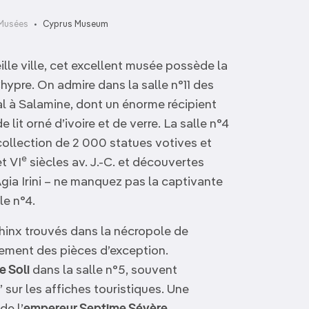
Musées
Cyprus Museum
eille ville, cet excellent musée possède la
hypre. On admire dans la salle n°11 des
al à Salamine, dont un énorme récipient
lit orné d’ivoire et de verre. La salle n°4
ollection de 2 000 statues votives et
e
t VI
siècles av. J.-C. et découvertes
Agia Irini – ne manquez pas la captivante
le n°4.
sphinx trouvés dans la nécropole de
ement des pièces d’exception.
e Soli
dans la salle n°5, souvent
ur les affiches touristiques. Une