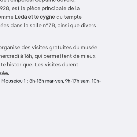
de l’
empereur Septime Sévère
,
28, est la pièce principale de la
 comme
Leda et le cygne
du temple
es dans la salle n°7B, ainsi que divers
 organise des visites gratuites du musée
e mercredi à 16h, qui permettent de mieux
e historique. Les visites durent
sée.
ouseiou 1 ; 8h-18h mar-ven, 9h-17h sam, 10h-
Galerie nationale d’Art
Musée chypriote des
contemporain