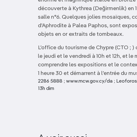
énorme et magnifique statue en bronze 
découverte à Kythrea (Değirmenlik) en 19
salle n°6. Quelques jolies mosaïques,
d’Aphrodite à Palea Paphos, sont exposé
objets en or extraits de tombeaux.
L’office du tourisme de Chypre (CTO ; )
le jeudi et le vendredi à 10h et 12h, et l
comprendre les expositions et le context
1 heure 30 et démarrent à l’entrée du mu
2286 5888 ; www.mcw.gov.cy/da ; Leoforos M
13h dim
Centre of Visual Arts