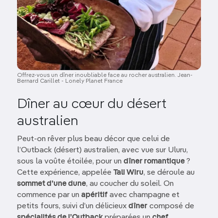
Offrez-vous un dîner inoubliable face au rocher australien. Jean-
Bernard Carillet - Lonely Planet France
Dîner au cœur du désert
australien
Peut-on rêver plus beau décor que celui de
l’Outback (désert) australien, avec vue sur Uluru,
sous la voûte étoilée, pour un
dîner romantique
?
Cette expérience, appelée
Tali Wiru
, se déroule au
sommet d’une dune
, au coucher du soleil. On
commence par un
apéritif
avec champagne et
petits fours, suivi d’un délicieux
dîner
composé de
spécialités de l’Outback
préparées un
chef