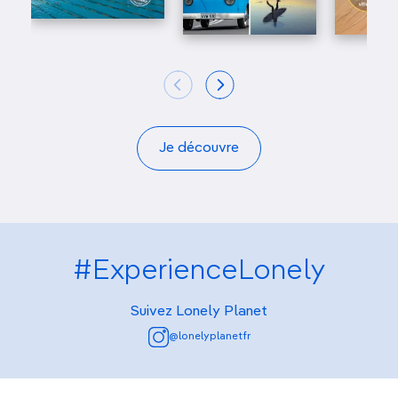
Je découvre
#ExperienceLonely
Suivez Lonely Planet
@lonelyplanetfr