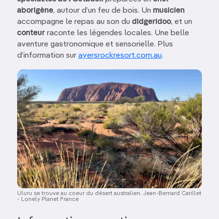
aborigène
, autour d’un feu de bois. Un
musicien
accompagne le repas au son du
didgeridoo
, et un
conteur
raconte les légendes locales. Une belle
aventure gastronomique et sensorielle. Plus
d’information sur
ayersrockresort.com.au
.
Image
Uluru se trouve au coeur du désert australien. Jean-Bernard Carillet
- Lonely Planet France