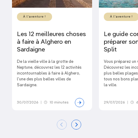
À l'aventure !
À l'aventure !
Les 12 meilleures choses
Le guide co
à faire à Alghero en
préparer son
Sardaigne
Split
De la vieille ville à la grotte de
Vous préparez un 
Neptune, découvrez les 12 activités
Découvrez les inc
incontournables à faire à Alghero,
plus belles plages
l'une des plus belles villes de
tous nos bons plan
Sardaigne.
la ville.
30/07/2026
|
10 minutes
29/07/2026
|
6