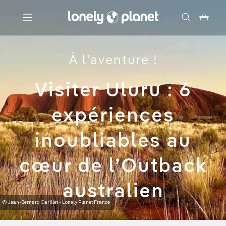
Menu
À l'aventure !
Votre recherche
Visiter Uluru : 6
expériences
inoubliables au
cœur de l’Outback
australien
© Jean-Bernard Carillet - Lonely Planet France