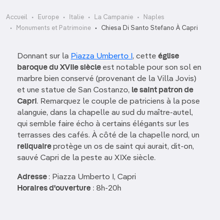
Accueil
Europe
Italie
La Campanie
Naples
Monuments et Patrimoine
Chiesa Di Santo Stefano À Capri
Donnant sur la
Piazza Umberto I
, cette
église
baroque du XVIIe siècle
est notable pour son sol en
marbre bien conservé (provenant de la Villa Jovis)
et une statue de San Costanzo,
le saint patron de
Capri
. Remarquez le couple de patriciens à la pose
alanguie, dans la chapelle au sud du maître-autel,
qui semble faire écho à certains élégants sur les
terrasses des cafés. À côté de la chapelle nord, un
reliquaire
protège un os de saint qui aurait, dit-on,
sauvé Capri de la peste au XIXe siècle.
Adresse
: Piazza Umberto I, Capri
Horaires d'ouverture
: 8h-20h