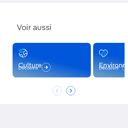
Voir aussi
Culture
Environ
Découvrir
Découvrir