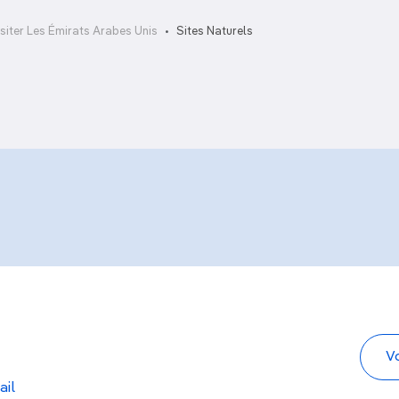
Djebel Hafeet
Djebel Jais
isiter Les Émirats Arabes Unis
Sites Naturels
ail