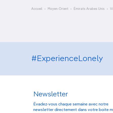
OCÉANIE
Camargue
Barrage de Hatta
Accueil
Moyen-Orient
Émirats Arabes Unis
V
Oasis d’Al-Aïn
ANTARCTIQUE
TOP VILLES
#ExperienceLonely
Newsletter
Évadez-vous chaque semaine avec notre
newsletter directement dans votre boite m