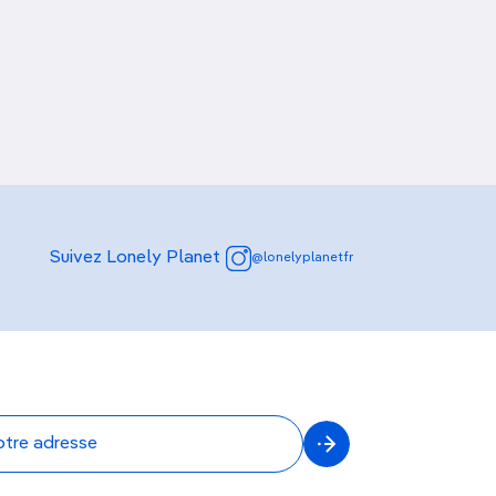
Découvrir nos articles
Dune de Moreb
Suivez Lonely Planet
@lonelyplanetfr