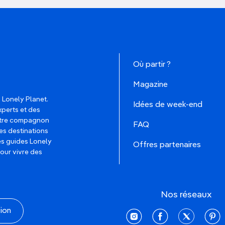
Où partir ?
Magazine
 Lonely Planet.
Idées de week-end
xperts et des
votre compagnon
FAQ
es destinations
les guides Lonely
Offres partenaires
pour vivre des
Nos réseaux
tion
instagram
facebook
twitter
pinte