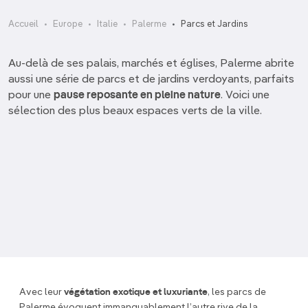
Accueil
Europe
Italie
Palerme
Parcs et Jardins
Au-delà de ses palais, marchés et églises, Palerme abrite
aussi une série de parcs et de jardins verdoyants, parfaits
pour une
pause reposante en pleine nature
. Voici une
sélection des plus beaux espaces verts de la ville.
Giardino Inglese
Parco della Favorita
Villa Bonanno
Villa Trabia
Avec leur
végétation exotique et luxuriante
, les parcs de
Palerme évoquent immanquablement l’autre rive de la