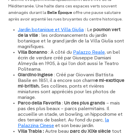
Méditerranée. Une halte dans ces espaces verts souvent
aménagés durant la
Belle Époque
offre une pause salutaire
après avoir arpenté les rues bruyantes du centre historique.
Jardin botanique et Villa Giulia
: Le
poumon vert
de la ville
: les ordonnancements du jardin
botanique et le grand jardin de la Villa Giulia sont
magnifiques.
Villa Bonanno
: À côté du
Palazzo Reale
, un bel
écrin de verdure créé par Giuseppe Damiani
Almeyda en 1905, à qui l’on doit aussi le Teatro
Politeama.
Giardino Inglese
: Créé par Giovanni Battista
Basile en 1851, il a encore son charm
e mi-exotique
mi-british.
Ses collines, ponts et rivières
miniatures sont appréciés pour les photos de
mariage.
Parco della Favorita
:
Un des plus grands
– mais
pas des plus beaux – parcs palermitains. Il
accueille un stade, un bowling, un hippodrome et
des terrains de basket. Au fond du parc,
la
Palazzina Cinese
et son beau jardin.
Villa Trabia :
Autre beau
parc du XIXe siècle
tout