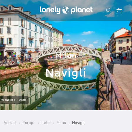
Menu
Votre recherche
Milan
Navigli
© saiko3p - iStock
Accueil
Europe
Italie
Milan
Navigli