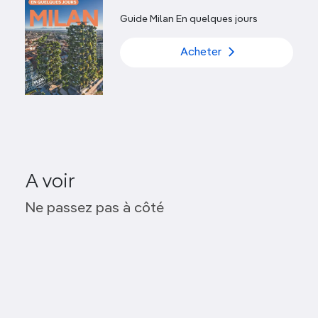
Guide Milan En quelques jours
Acheter
A voir
Basilica di San Lorenzo Maggiore
Ne passez pas à côté
Colonnes San Lorenzo
Basilica di Sant’Eustorgio
Auditorium di Milano
Contrasto Galleria