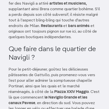
fer des Navigli a attiré
artistes et musiciens,
supplantant ainsi Brera comme quartier bohème. S'il
a perdu depuis son côté subversif, il résiste malgré
tout à l'aspect bling-bling qui touche d'autres
endroits de Milan.
Restaurants
et
bars animés
et
originaux ont toujours pignon sur rue ici, au côté de
quelques boutiques indépendantes.
Que faire dans le quartier de
Navigli ?
Pour le petit-déjeuner, goûtez les délicieuses
pâtisseries de Gattullo, puis promenez-vous vers
l’est pour aller admirer la somptueuse chapelle
Portinari, ainsi que les quais et le marché
réaménagés, à côté de la
Piazza XXIV Maggio
. C’est
là que commencent
le Naviglio Grande et les
canaux Pavese
, en direction du sud. Vous pouvez
les longer en vélo ou effectuer une balade d’une