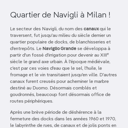
Quartier de Navigli à Milan !
Le secteur des Navigli, du nom des
canaux
qui le
traversent, fut jusqu'au milieu du siècle dernier un
quartier populaire de docks, de blanchisseries et
d'entrepôts. Le
Naviglio Grande
se développa à
e
partir d'un fossé d'irrigation pour devenir au XIII
siècle le grand axe urbain. À l'époque médiévale,
c'est par ces voies d'eau que le sel, l'huile, le
fromage et le vin transitaient jusqu'en ville. D'autres
canaux furent creusés pour acheminer le marbre
destiné au Duomo. Désormais comblés et
goudronnés, beaucoup font désormais office de
routes périphériques.
Après une brève période de déshérence à la
fermeture des docks dans les années 1960 et 1970,
le labyrinthe de rues, de canaux et de jolis ponts en