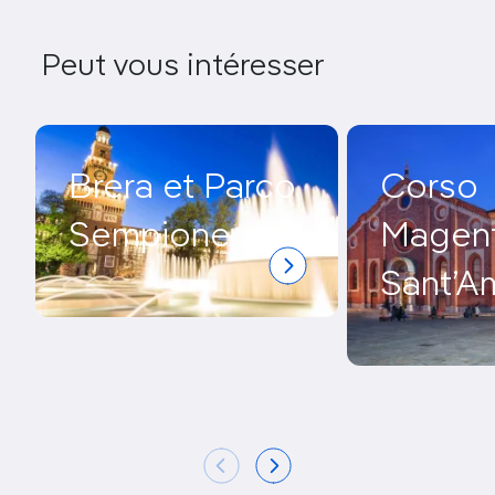
Peut vous intéresser
Brera et Parco
Corso
Sempione
Magent
Sant’A