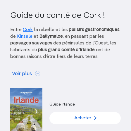
Guide du comté de Cork !
Entre
Cork
la rebelle et les
plaisirs gastronomiques
de
Kinsale
et
Ballymaloe
, en passant par les
paysages sauvages
des péninsules de l’Ouest, les
habitants du
plus grand comté d’Irlande
ont de
bonnes raisons d’être fiers de leurs terres.
Le comté de Cork est un
véritable concentré
Voir plus
d’Irlande.
Cork, la deuxième ville du pays, est une
métropole prospère réputée pour son épicurisme.
Elle aligne marchés alimentaires et restaurants
inventifs toujours plus nombreux, pubs,
divertissements et activités culturelles. Autour, on
Guide Irlande
trouve des paysages verdoyants et des villages où
l’art de vivre se définit par la simplicité et la
Acheter
tranquillité de vie.