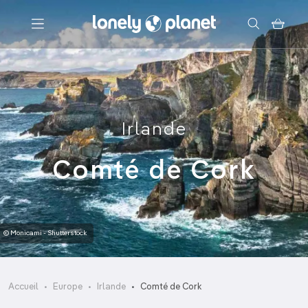
Menu
Votre recherche
Irlande
Comté de Cork
© Monicami - Shutterstock
Accueil
Europe
Irlande
Comté de Cork