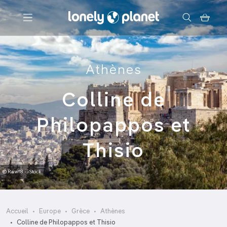
Menu
Athènes
Votre recherche
Colline de
Philopappos et
Thisio
© Rawf8 - iStock
Accueil
Europe
Grèce
Athènes
Colline de Philopappos et Thisio