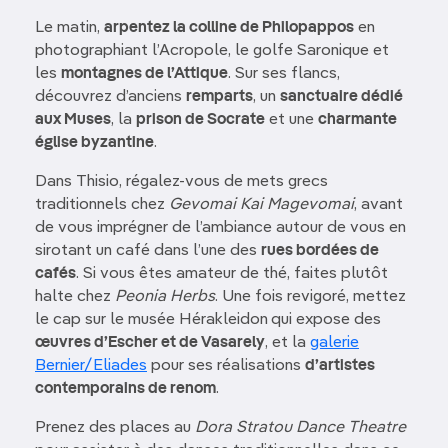
Le matin,
arpentez la colline de Philopappos
en
photographiant l’Acropole, le golfe Saronique et
les
montagnes de l’Attique
. Sur ses flancs,
découvrez d’anciens
remparts
, un
sanctuaire dédié
aux Muses
, la
prison de Socrate
et une
charmante
église byzantine
.
Dans Thisio, régalez-vous de mets grecs
traditionnels chez
Gevomai Kai Magevomai
, avant
de vous imprégner de l’ambiance autour de vous en
sirotant un café dans l’une des
rues bordées de
cafés
. Si vous êtes amateur de thé, faites plutôt
halte chez
Peonia Herbs
. Une fois revigoré, mettez
le cap sur le musée Hérakleidon
qui expose des
œuvres d’Escher et de Vasarely
, et la
galerie
Bernier/Eliades
pour ses réalisations
d’artistes
contemporains de renom
.
Prenez des places au
Dora Stratou Dance Theatre