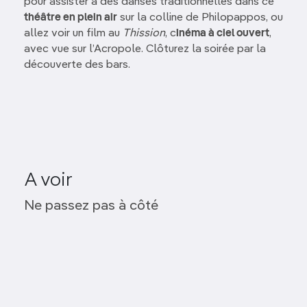
pour assister à des danses traditionnelles dans ce
théâtre en plein air
sur la colline de Philopappos, ou
allez voir un film au
Thission
, c
inéma à ciel ouvert
,
avec vue sur l’Acropole. Clôturez la soirée par la
découverte des bars.
A voir
Colline de la Pnyx
Ne passez pas à côté
Colline des Nymphes
Musée Hérakleidon
Galerie Bernier/Eliades