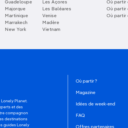
Guadeloupe
Les Açores
Où partir 
Majorque
Les Baléares
Où partir
Martinique
Venise
Où partir
Marrakech
Madère
New York
Vietnam
Où partir ?
Magazine
 Lonely Planet.
Idées de week-end
xperts et des
votre compagnon
FAQ
es destinations
les guides Lonely
Offres partenaires