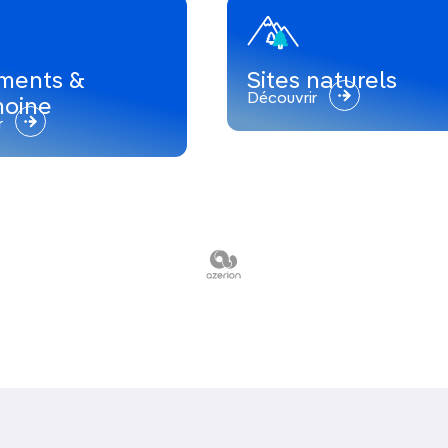
la cour d’un château médiéval lors du
ments &
Sites naturels
Découvrir
moine
r
rche des phoques marbrés dans les
parcs
.
chitecte finlandais Alvar Aalto
änkämppä
, suivi d’un plongeon dans
le lac
doxe de Finlande à
Valamo
.
en canoë de 2 jours à faire en famille
, sur
es rapides en prime.