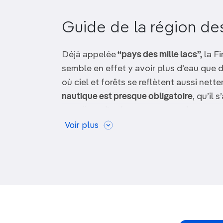
OCÉANIE
Camargue
Guide de la région des
ANTARCTIQUE
Déjà appelée
“pays des mille lacs”,
la Fi
TOP VILLES
semble en effet y avoir plus d’eau que d
où ciel et forêts se reflètent aussi nett
nautique est presque obligatoire
, qu’il
canoë ou d’embarquer sur un vieux vape
tranquille.
Voir plus
Vous pourrez aussi
randonner
dans les 
de pins, visiter les
réalisations architect
célèbre
festival d’opéra de Savonlinna
. 
toujours un sauna où se relaxer.
Que faire dans la régi