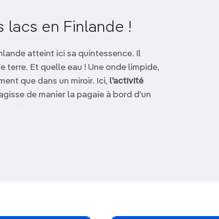
 lacs en Finlande !
nlande atteint ici sa quintessence. Il
e terre. Et quelle eau ! Une onde limpide,
ement que dans un miroir. Ici,
l’activité
 s’agisse de manier la pagaie à bord d’un
ur sillonnant canaux et lacs à un rythme
paisibles
forêts d’épicéas
, de bouleaux et
urales d’Alvar Aalto
ou assister au
Et à la fin d’une journée bien remplie, il y a
on des lacs en Finlande