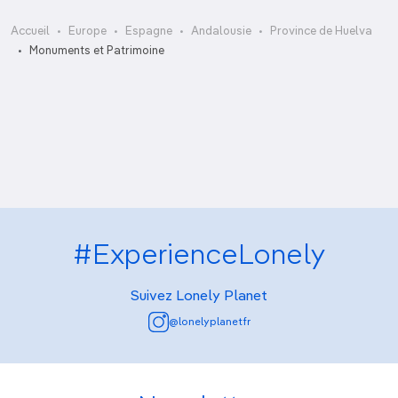
Accueil
Europe
Espagne
Andalousie
Province de Huelva
Museo del Jamón
Monuments et Patrimoine
Museo Minero
Peña de Arias Montano
Santuario de Nuestra Señora de la Cinta
#ExperienceLonely
Suivez Lonely Planet
@lonelyplanetfr