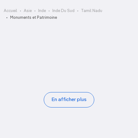
Accueil
Asie
Inde
Inde Du Sud
Tamil Nadu
Ascèse d’Arjuna
Monuments et Patrimoine
Cinq Ratha
Fort Saint-George
Palais de Tirumalai Nayak
Palais royal
Pudhu Mandapa
San Thome Cathedral
St Stephen’s Church
Pagination
En afficher plus