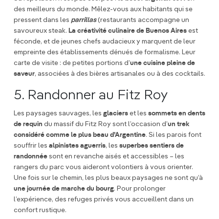
des meilleurs du monde. Mêlez-vous aux habitants qui se
pressent dans les
parrillas
(restaurants accompagne un
savoureux steak.
La créativité culinaire de Buenos Aires
est
féconde, et de jeunes chefs audacieux y marquent de leur
empreinte des établissements dénués de formalisme. Leur
carte de visite : de petites portions d’
une cuisine pleine de
saveur
, associées à des bières artisanales ou à des cocktails.
5. Randonner au Fitz Roy
Les paysages sauvages, les
glaciers
et les
sommets en dents
de requin
du massif du Fitz Roy sont l’occasion d’
un trek
considéré comme le plus beau d’Argentine
. Si les parois font
souffrir les
alpinistes aguerris
, les
superbes sentiers de
randonnée
sont en revanche aisés et accessibles – les
rangers du parc vous aideront volontiers à vous orienter.
Une fois sur le chemin, les plus beaux paysages ne sont qu’à
une journée de marche du bourg
. Pour prolonger
l’expérience, des refuges privés vous accueillent dans un
confort rustique.