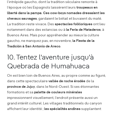
l’intrépide gaucho, dont la tradition séculaire remonte à
l’époque où les Espagnols laissèrent leurs
troupeaux en
liberté dans la pampa
.
Ces cow-boys nomades dressaient les
chevaux sauvages
, gardaient le bétail et buvaient du maté.
La tradition reste vivace. Des
spectacles folkloriques
ont lieu
notamment dans des estancias ou à
la Feria de Mataderos
, à
Buenos Aires. Mais pour appréhender au mieux la culture
gaucho, ne manquez pas, en novembre,
la Fiesta de la
Tradición à San Antonio de Areco
.
10. Tentez l'aventure jusqu'à
Quebrada de Humahuaca
On est bien loin de Buenos Aires, au propre comme au figuré,
dans cette spectaculaire
vallée de roche érodée
de la
province de Jujuy
, dans le Nord-Ouest. Si ses étonnantes
formations et sa
palette de couleurs minérales
impressionnent visuellement, l’endroit présente aussi un
grand intérêt culturel. Les villages traditionnels du canyon
affichent leur identité ;
les spécialités andines
supplantent