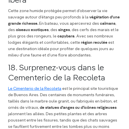
Iberá
Cette zone humide protégée permet d’observer la vie
sauvage autour d’étangs peu profonds à la
végétation d’une
grande richesse.
En bateau, vous apercevrez des
caïmans
,
des
oiseaux exotiques
, des
singes
, des cerfs des marais et le
plus gros des rongeurs, le
capybara
. Avec ses nombreux
lodges élégants et confortables, cette
région reculée
est
une destination idéale pour profiter de quelques jours au
milieu d’une faune et d’une flore abondantes.
18. Surprenez-vous dans le
Cementerio de la Recoleta
Le Cimenterio de la Recoleta
est le principal site touristique
de Buenos Aires. Des centaines de monuments funéraires,
taillés dans le marbre oule granit, ou fabriqués en béton, et
ornés de vitraux,
de statues d’anges ou d’icônes religieuses
jalonnent les allées. Des petites plantes et des arbres
poussent entre les fissures, tandis que des chats sauvages
se faufilent furtivement entre les tombes plus ou moins