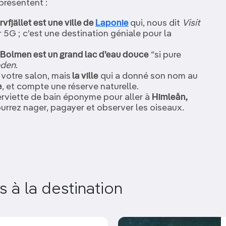
eprésentent :
rvfjället est une ville de
Laponie
qui, nous dit
Visit
5G ; c’est une destination géniale pour la
Bolmen est un grand lac d’eau douce
“si pure
eden
.
votre salon, mais
la ville
qui a donné son nom au
e
, et compte une réserve naturelle.
erviette de bain éponyme pour aller à
Himleån,
ourrez nager, pagayer et observer les oiseaux.
és à la destination