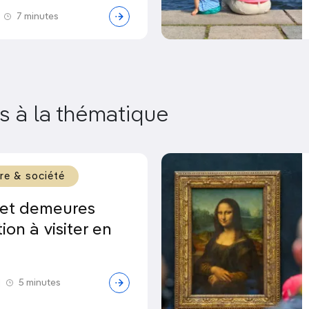
7 minutes
és à la thématique
ure & société
s et demeures
ion à visiter en
|
5 minutes