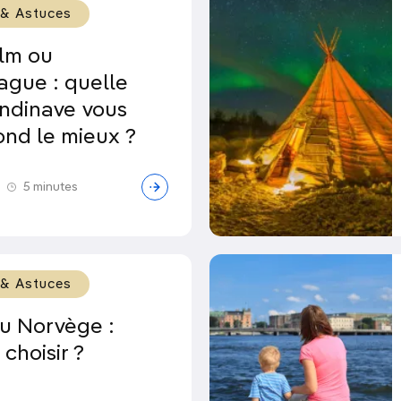
 & Astuces
lm ou
gue : quelle
andinave vous
ond le mieux ?
5 minutes
 & Astuces
u Norvège :
 choisir ?