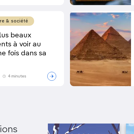
ure & société
plus beaux
ts à voir au
e fois dans sa
|
4 minutes
ions