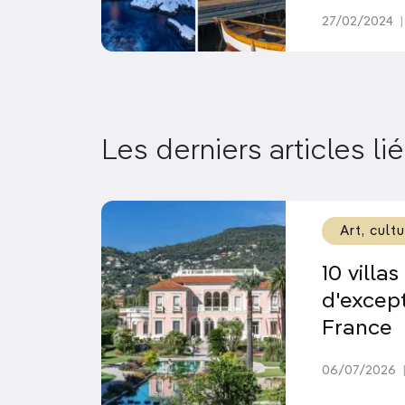
27/02/2024
|
Les derniers articles li
Art, cult
10 villa
d'except
France
06/07/2026