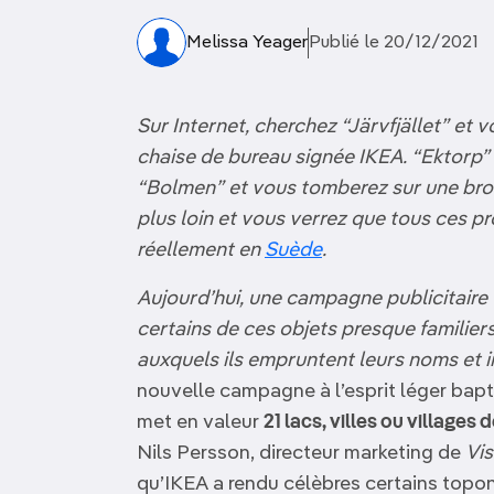
OCÉANIE
Camargue
Melissa Yeager
Publié le 20/12/2021
ANTARCTIQUE
Sur Internet, cherchez “Järvfjället” et
TOP VILLES
chaise de bureau signée IKEA. “Ektorp” 
“Bolmen” et vous tomberez sur une bro
plus loin et vous verrez que tous ces p
réellement en
Suède
.
Aujourd’hui, une campagne publicitaire
certains de ces objets presque familiers 
auxquels ils empruntent leurs noms et inc
nouvelle campagne à l’esprit léger bapt
met en valeur
21 lacs, villes ou villages
Nils Persson, directeur marketing de
Vi
qu’IKEA a rendu célèbres certains top