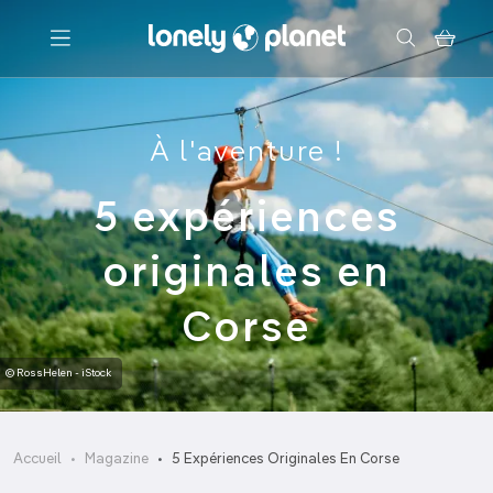
Menu
À l'aventure !
Votre recherche
5 expériences
originales en
Corse
© RossHelen - iStock
Accueil
Magazine
5 Expériences Originales En Corse