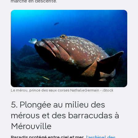
marche en descente.
Image
Le mérou, prince des eaux corses NathalieGermain - iStock
5. Plongée au milieu des
mérous et des barracudas à
Mérouville
Paradis protégé entre ciel et mer
,
l’archipel des