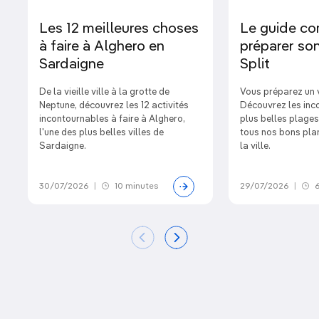
Les 12 meilleures choses
Le guide co
à faire à Alghero en
préparer son
Sardaigne
Split
De la vieille ville à la grotte de
Vous préparez un 
Neptune, découvrez les 12 activités
Découvrez les inc
incontournables à faire à Alghero,
plus belles plages
l'une des plus belles villes de
tous nos bons plan
Sardaigne.
la ville.
30/07/2026
|
10 minutes
29/07/2026
|
6