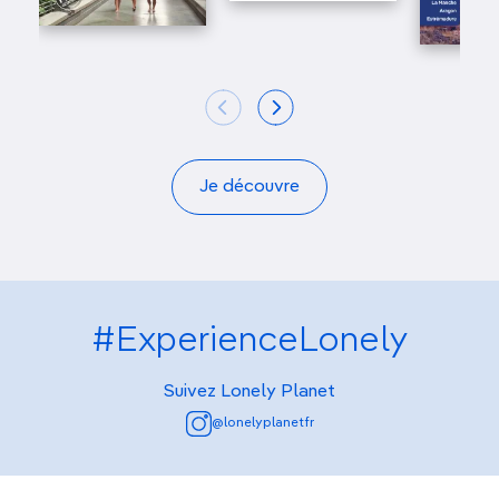
Je découvre
#ExperienceLonely
Suivez Lonely Planet
@lonelyplanetfr