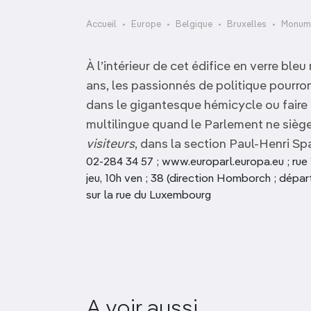
OCÉANIE
Camargue
Accueil
Europe
Belgique
Bruxelles
Monume
ANTARCTIQUE
À l’intérieur de cet édifice en verre ble
TOP VILLES
ans, les passionnés de politique pourro
dans le gigantesque hémicycle ou faire 
multilingue quand le Parlement ne sièg
visiteurs
, dans la section Paul-Henri Sp
02-284 34 57 ; www.europarl.europa.eu ; rue Wi
jeu, 10h ven ; 38 (direction Homborch ; dépa
sur la rue du Luxembourg
A voir aussi
Bruxella1238