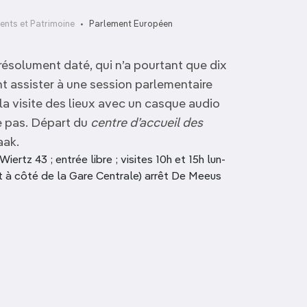
nts et Patrimoine
Parlement Européen
u résolument daté, qui n’a pourtant que dix
nt assister à une session parlementaire
la visite des lieux avec un casque audio
e pas. Départ du
centre d’accueil des
aak.
ertz 43 ; entrée libre ; visites 10h et 15h lun-
rt à côté de la Gare Centrale) arrêt De Meeus
Église Saint-Nicolas
À la Bécasse