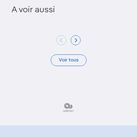
A voir aussi
Orto Botanico
Parco del
Voir tous