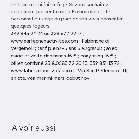
restaurant qui fait refuge. Si vous souhaitez
également passer la nuit à Fornovolasco, le
personnel du siège du parc pourra vous conseiller
quelques logeurs.
349 845 24 24 ou 328 677 29 17 ;
www.garfagnanactivities.com ; Fabbriche di
Vergemoli ; tarif plein/–5 ans 5 €/gratuit ; avec
guide et visite des mines 15 € ; canyoning 15 € ;
billet combiné 25 €.0583 72 20 13, 339 831 13 72 ;
www.labucafornovolasco.it ; Via San Pellegrino ; tlj
en été, ven-mer mi-mars-début nov
Parco Int
della 
A voir aussi
Orto Botanico
Contem