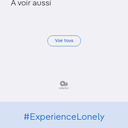
A voir aussi
Source Bleue de Meski
Voir tous
#ExperienceLonely