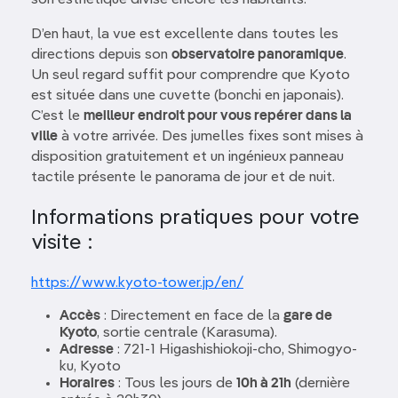
son esthétique divise encore les habitants.
D’en haut, la vue est excellente dans toutes les
directions depuis son
observatoire panoramique
.
Un seul regard suffit pour comprendre que Kyoto
est située dans une cuvette (bonchi en japonais).
C’est le
meilleur endroit pour vous repérer dans la
ville
à votre arrivée. Des jumelles fixes sont mises à
disposition gratuitement et un ingénieux panneau
tactile présente le panorama de jour et de nuit.
Informations pratiques pour votre
visite :
https://www.kyoto-tower.jp/en/
Accès
: Directement en face de la
gare de
Kyoto
, sortie centrale (Karasuma).
Adresse
: 721-1 Higashishiokoji-cho, Shimogyo-
ku, Kyoto
Horaires
: Tous les jours de
10h à 21h
(dernière