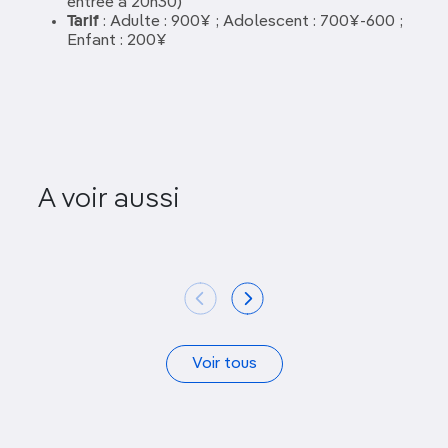
entrée à 20h30)
Tarif
: Adulte : 900¥ ; Adolescent : 700¥-600 ;
Enfant : 200¥
A voir aussi
Kurama-dera
Temple 
Voir tous