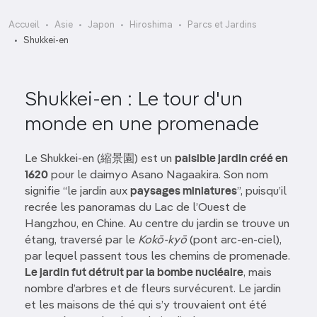
Accueil
Asie
Japon
Hiroshima
Parcs et Jardins
Shukkei-en
Shukkei-en : Le tour d'un
monde en une promenade
Le Shukkei-en (縮景園) est un
paisible jardin créé en
1620
pour le daimyo Asano Nagaakira. Son nom
signifie “le jardin aux
paysages miniatures
”, puisqu’il
recrée les panoramas du Lac de l’Ouest de
Hangzhou, en Chine. Au centre du jardin se trouve un
étang, traversé par le
Kokō-kyō
(pont arc-en-ciel),
par lequel passent tous les chemins de promenade.
Le jardin fut détruit par la bombe nucléaire
, mais
nombre d’arbres et de fleurs survécurent. Le jardin
et les maisons de thé qui s’y trouvaient ont été