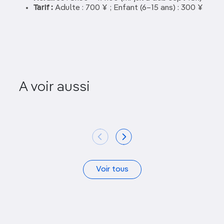
Tarif :
Adulte : 700 ¥ ; Enfant (6–15 ans) : 300 ¥
A voir aussi
Nakamachi
Ancienne é
Voir tous