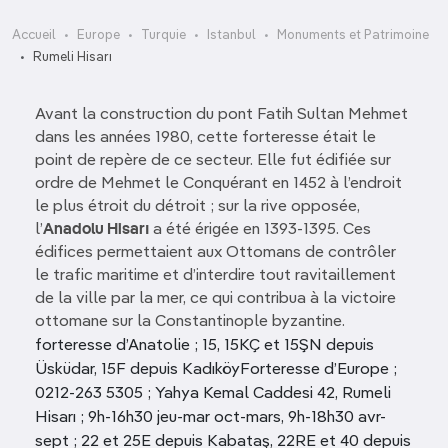
Accueil
Europe
Turquie
Istanbul
Monuments et Patrimoine
Rumeli Hisarı
Avant la construction du pont Fatih Sultan Mehmet
dans les années 1980, cette forteresse était le
point de repère de ce secteur. Elle fut édifiée sur
ordre de Mehmet le Conquérant en 1452 à l’endroit
le plus étroit du détroit ; sur la rive opposée,
l’
Anadolu Hisarı
a été érigée en 1393-1395. Ces
édifices permettaient aux Ottomans de contrôler
le trafic maritime et d’interdire tout ravitaillement
de la ville par la mer, ce qui contribua à la victoire
ottomane sur la Constantinople byzantine.
forteresse d’Anatolie ; 15, 15KÇ et 15ŞN depuis
Üsküdar, 15F depuis KadıköyForteresse d’Europe ;
0212-263 5305 ; Yahya Kemal Caddesi 42, Rumeli
Hisarı ; 9h-16h30 jeu-mar oct-mars, 9h-18h30 avr-
sept ; 22 et 25E depuis Kabataş, 22RE et 40 depuis