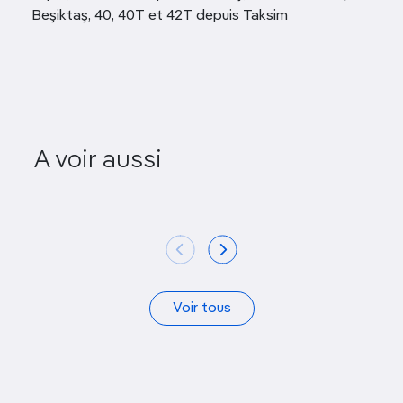
Beşiktaş, 40, 40T et 42T depuis Taksim
Mosquée de Şehzade
Mosquée de
A voir aussi
Mehmet
Mih
Voir tous