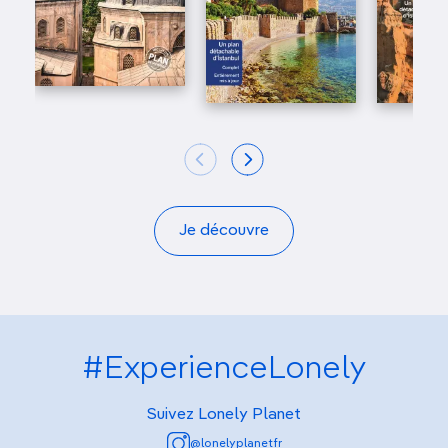
Je découvre
#ExperienceLonely
Suivez Lonely Planet
@lonelyplanetfr