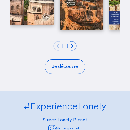
Je découvre
#ExperienceLonely
Suivez Lonely Planet
@lonelyplanetfr