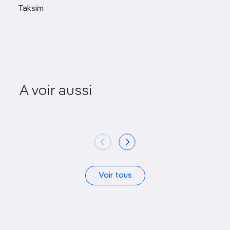
Taksim
Anna 
A voir aussi
SALT Galata
Conte
Voir tous