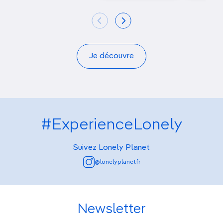
Je découvre
#ExperienceLonely
Suivez Lonely Planet
@lonelyplanetfr
Newsletter