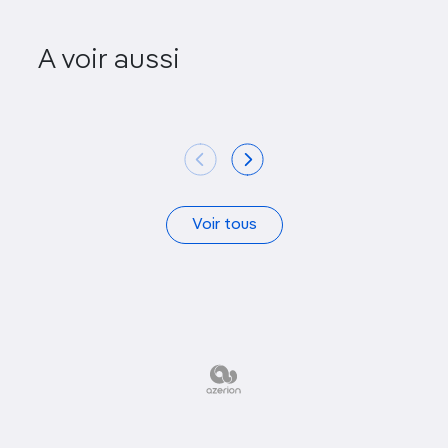
Anna Laudel
A voir aussi
Contemporary
SALT 
Voir tous