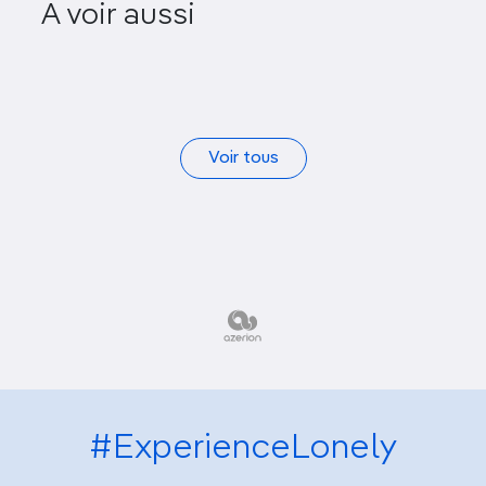
A voir aussi
Plages
Voir tous
#ExperienceLonely