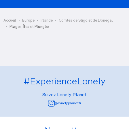
Accueil
Europe
Irlande
Comtés de Sligo et de Donegal
Fin McCool Surf School
Plages, Îles et Plongée
Plages
#ExperienceLonely
Suivez Lonely Planet
@lonelyplanetfr