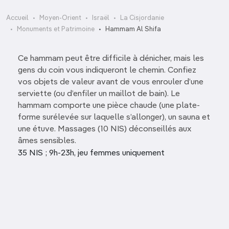
Accueil
Moyen-Orient
Israël
La Cisjordanie
Monuments et Patrimoine
Hammam Al Shifa
Ce hammam peut être difficile à dénicher, mais les
gens du coin vous indiqueront le chemin. Confiez
vos objets de valeur avant de vous enrouler d’une
serviette (ou d’enfiler un maillot de bain). Le
hammam comporte une pièce chaude (une plate-
forme surélevée sur laquelle s’allonger), un sauna et
une étuve. Massages (10 NIS) déconseillés aux
âmes sensibles.
35 NIS ; 9h-23h, jeu femmes uniquement
Église cr