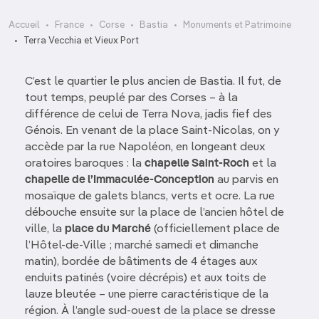
Accueil
France
Corse
Bastia
Monuments et Patrimoine
Terra Vecchia et Vieux Port
C’est le quartier le plus ancien de Bastia. Il fut, de
tout temps, peuplé par des Corses – à la
différence de celui de Terra Nova, jadis fief des
Génois. En venant de la place Saint-Nicolas, on y
accède par la rue Napoléon, en longeant deux
oratoires baroques : la
chapelle Saint-Roch
et la
chapelle de l’Immaculée-Conception
au parvis en
mosaïque de galets blancs, verts et ocre. La rue
débouche ensuite sur la place de l’ancien hôtel de
ville, la
place du Marché
(officiellement place de
l’Hôtel-de-Ville ; marché samedi et dimanche
matin), bordée de bâtiments de 4 étages aux
enduits patinés (voire décrépis) et aux toits de
lauze bleutée – une pierre caractéristique de la
région. À l’angle sud-ouest de la place se dresse