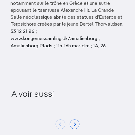
notamment sur le trône en Grèce et une autre
épousant le tsar russe Alexandre III). La Grande
Salle néoclassique abrite des statues d’Euterpe et
Terpsichore créées par le jeune Bertel Thorvaldsen.
33 12 21 86 ;
www.kongernessamling.dk/amalienborg ;
Amalienborg Plads ; 11h-16h mar-dim ; 1A, 26
A voir aussi
Marmorkirken
Kast