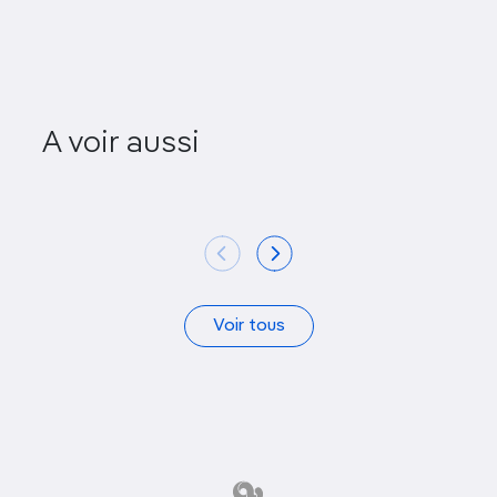
A voir aussi
Maison de Velyan
Maison 
Voir tous