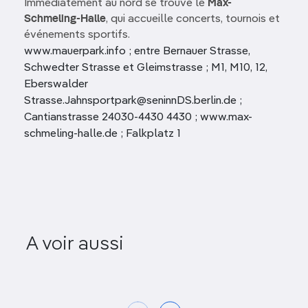
Immédiatement au nord se trouve le
Max-
Schmeling-Halle
, qui accueille concerts, tournois et
événements sportifs.
www.mauerpark.info ; entre Bernauer Strasse,
Schwedter Strasse et Gleimstrasse ; M1, M10, 12,
Eberswalder
Strasse.Jahnsportpark@seninnDS.berlin.de ;
Cantianstrasse 24030-4430 4430 ; www.max-
schmeling-halle.de ; Falkplatz 1
A voir aussi
Park am Gleisdreieck
Vikto