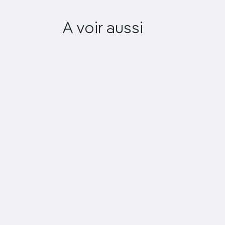
Julia Stoschek
A voir aussi
Collection