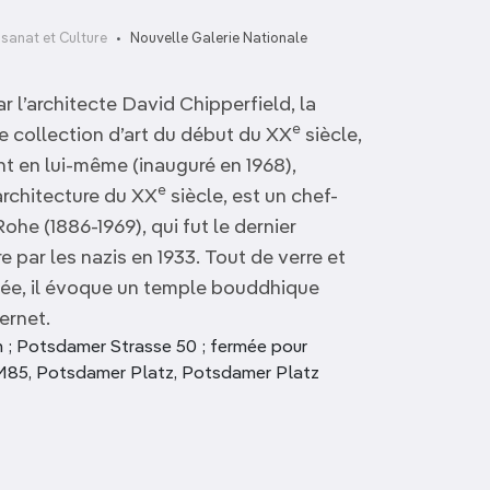
isanat et Culture
Nouvelle Galerie Nationale
 l’architecte David Chipperfield, la
e
e collection d’art du début du XX
siècle,
nt en lui-même (inauguré en 1968),
e
architecture du XX
siècle, est un chef-
he (1886-1969), qui fut le dernier
 par les nazis en 1933. Tout de verre et
evée, il évoque un temple bouddhique
ernet.
; Potsdamer Strasse 50 ; fermée pour
8, M85, Potsdamer Platz, Potsdamer Platz