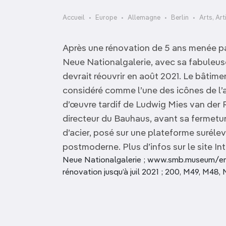
OCÉANIE
Camargue
Accueil
Europe
Allemagne
Berlin
Arts, Art
ANTARCTIQUE
Après une rénovation de 5 ans menée par
TOP VILLES
Neue Nationalgalerie, avec sa fabuleus
devrait réouvrir en août 2021. Le bâtime
considéré comme l’une des icônes de l’
d’œuvre tardif de Ludwig Mies van der Ro
directeur du Bauhaus, avant sa fermeture
d’acier, posé sur une plateforme surél
postmoderne. Plus d’infos sur le site Int
Neue Nationalgalerie ; www.smb.museum/en 
rénovation jusqu’à juil 2021 ; 200, M49, M4