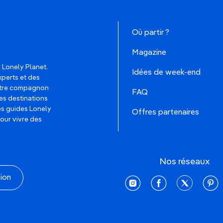
Où partir ?
Magazine
 Lonely Planet.
Idées de week-end
xperts et des
votre compagnon
FAQ
es destinations
les guides Lonely
Offres partenaires
pour vivre des
Nos réseaux
tion
instagram
facebook
twitter
pinte