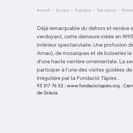
OCÉANIE
Camargue
Accueil
Europe
Espagne
Barcelone
Monum
ANTARCTIQUE
Déjà remarquable du dehors et rendue en
TOP VILLES
verdoyant, cette demeure créée en 189
intérieur spectaculaire. Une profusion d
Arnau), de mosaïques et de boiseries le 
d’une haute verrière ornementale. La se
participer à l’une des visites guidées 
irrégulière par la Fundació Tàpies .
93 317 76 52 ; www.fundacio­tapies.org ; Carr
de Gràcia