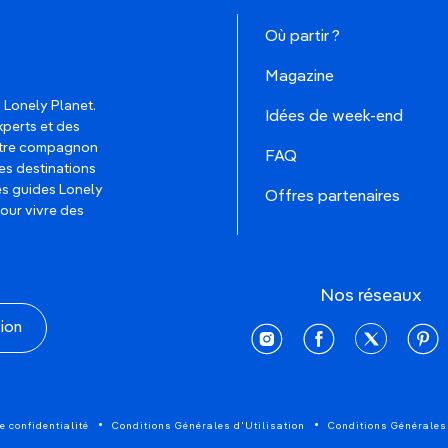
Où partir ?
Magazine
 Lonely Planet.
Idées de week-end
xperts et des
votre compagnon
FAQ
es destinations
les guides Lonely
Offres partenaires
pour vivre des
Nos réseaux
tion
instagram
facebook
twitter
pinte
e confidentialité
Conditions Générales d'Utilisation
Conditions Générales