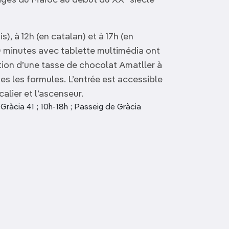
ages du Maroc au début du XX
siècle
ais), à 12h (en catalan) et à 17h (en
 minutes avec tablette multimédia ont
tion d’une tasse de chocolat Amatller à
tes les formules. L’entrée est accessible
alier et l’ascenseur.
Gràcia 41 ; 10h-18h ; Passeig de Gràcia
Temple d’August
Font de Santa Anna