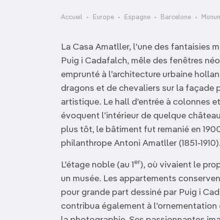
OCÉANIE
Camargue
Accueil
Europe
Espagne
Barcelone
Monum
ANTARCTIQUE
La Casa Amatller, l’une des fantaisies 
TOP VILLES
Puig i Cadafalch, mêle des fenêtres néo
emprunté à l’architecture urbaine holla
dragons et de chevaliers sur la façade p
artistique. Le hall d’entrée à colonnes et
évoquent l’intérieur de quelque châtea
plus tôt, le bâtiment fut remanié en 190
philanthrope Antoni Amatller (1851-1910)
er
L’étage noble (au 1
), où vivaient le pro
un musée. Les appartements conservent 
pour grande part dessiné par Puig i Cad
contribua également à l’ornementation de