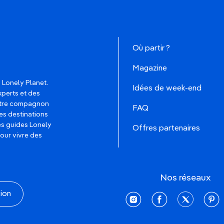
Où partir ?
Magazine
 Lonely Planet.
Idées de week-end
xperts et des
votre compagnon
FAQ
es destinations
les guides Lonely
Offres partenaires
pour vivre des
Nos réseaux
tion
instagram
facebook
twitter
pinte