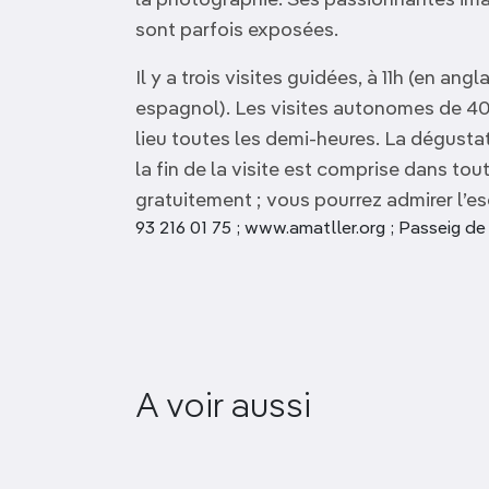
la photographie. Ses passionnantes im
sont parfois exposées.
Il y a trois visites guidées, à 11h (en angl
espagnol). Les visites autonomes de 40
lieu toutes les demi-heures. La dégusta
la fin de la visite est comprise dans tou
gratuitement ; vous pourrez admirer l’esc
93 216 01 75 ; www.amatller.org ; Passeig de 
Basílica de Santa Maria
A voir aussi
del Mar