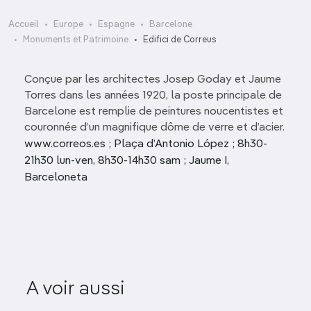
Accueil
Europe
Espagne
Barcelone
Monuments et Patrimoine
Edifici de Correus
Conçue par les architectes Josep Goday et Jaume
Torres dans les années 1920, la poste principale de
Barcelone est remplie de peintures noucentistes et
couronnée d’un magnifique dôme de verre et d’acier.
www.correos.es ; Plaça d’Antonio López ; 8h30-
21h30 lun-ven, 8h30-14h30 sam ; Jaume I,
Barceloneta
EsglÉsia de Sant Joan de
A voir aussi
gràcia
Palau del