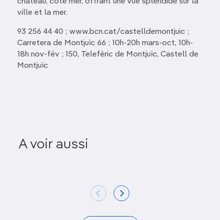
château, côté mer, offrant une vue splendide sur la
ville et la mer.
93 256 44 40 ; www.bcn.cat/castelldemontjuic ;
Carretera de Montjuïc 66 ; 10h-20h mars-oct, 10h-
18h nov-fév ; 150, Telefèric de Montjuïc, Castell de
Montjuïc
A voir aussi
Rambla del Poblenou
Palau de la