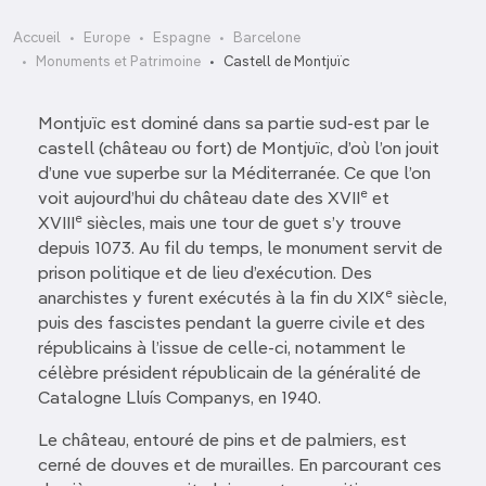
Accueil
Europe
Espagne
Barcelone
Monuments et Patrimoine
Castell de Montjuïc
Montjuïc est dominé dans sa partie sud-est par le
castell (château ou fort) de Montjuïc, d’où l’on jouit
d’une vue superbe sur la Méditerranée. Ce que l’on
e
voit aujourd’hui du château date des XVII
et
e
XVIII
siècles, mais une tour de guet s’y trouve
depuis 1073. Au fil du temps, le monument servit de
prison politique et de lieu d’exécution. Des
e
anarchistes y furent exécutés à la fin du XIX
siècle,
puis des fascistes pendant la guerre civile et des
républicains à l’issue de celle-ci, notamment le
célèbre président républicain de la généralité de
Catalogne Lluís Companys, en 1940.
Le château, entouré de pins et de palmiers, est
cerné de douves et de murailles. En parcourant ces